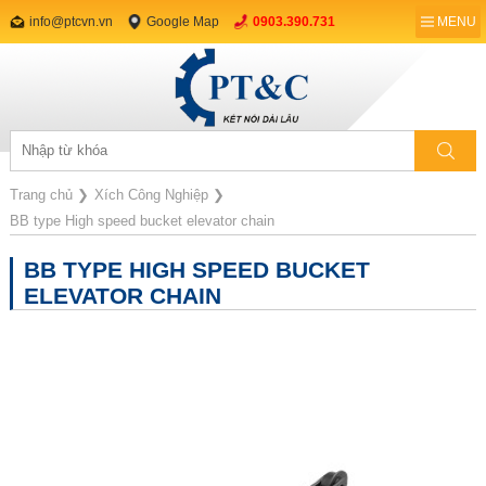
info@ptcvn.vn
Google Map
0903.390.731
MENU
Trang chủ
❯
Xích Công Nghiệp
❯
BB type High speed bucket elevator chain
BB TYPE HIGH SPEED BUCKET
ELEVATOR CHAIN