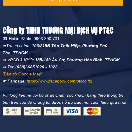
Công ty TNHH THƯƠNG MẠI DỊCH VỤ PT&C
☎ Hotline/Zalo: 0903.390.731
➦Trụ sở chính:
106/215B Tôn Thất Hiệp, Phường Phú
Thọ, TPHCM
➦ VPGD & KHO:
185-189 Âu Cơ, Phường Hòa Bình, TPHCM
➦ Tel: (
028)66851020 - 1022
[Bản đồ Google Map]
☛ Fanpage:
https://www.facebook.com/ptcco.ltd
Vui lòng liên hệ với bộ phận chăm sóc khách hàng theo thông tin
bên trên của để chúng tôi được hỗ trợ bạn một cách hiệu quả nhất